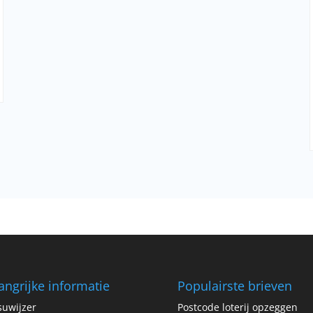
angrijke informatie
Populairste brieven
uwijzer
Postcode loterij opzeggen