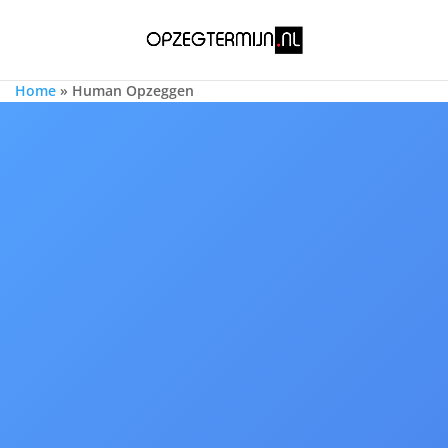
Home
»
Human Opzeggen