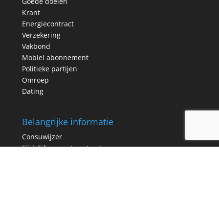
Goede doelen
Krant
Energiecontract
Verzekering
Vakbond
Mobiel abonnement
Politieke partijen
Omroep
Dating
Belangrijke informatie
Consuwijzer
Tijdelijk en vast contract
Consumentenbond
Rijksoverheid
Populairste brieven
Postcode loterij opzeggen