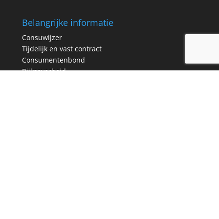
Belangrijke informatie
Consuwijzer
Tijdelijk en vast contract
Consumentenbond
Rijksoverheid
Populairste brieven
Postcode loterij opzeggen
Vriendenloterij opzeggen
Bankgiro loterij opzeggen
Telegraaf opzeggen
Algemeen Dagblad opzeggen
Huur opzeggen
Meest bezochte pagina’s
Contract