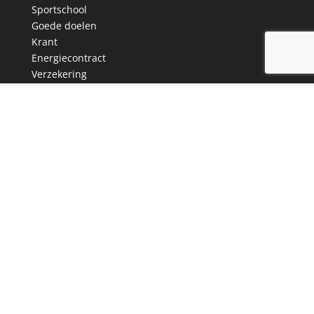
Sportschool
Goede doelen
Krant
Energiecontract
Verzekering
Vakbond
Mobiel abonnement
Politieke partijen
Omroep
Dating
Belangrijke informatie
Consuwijzer
Tijdelijk en vast contract
Consumentenbond
Rijksoverheid
Populairste brieven